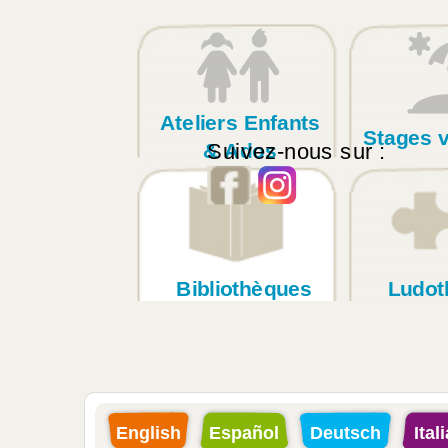
Ateliers Enfants
Stages 
Suivez-nous sur :
& Ados
Bibliothèques
Ludot
English
Español
Deutsch
Ital