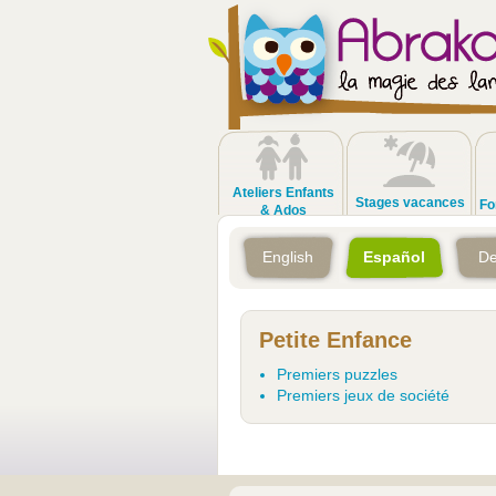
Ateliers Enfants
Stages vacances
Fo
& Ados
English
Español
De
Petite Enfance
Premiers puzzles
Premiers jeux de société