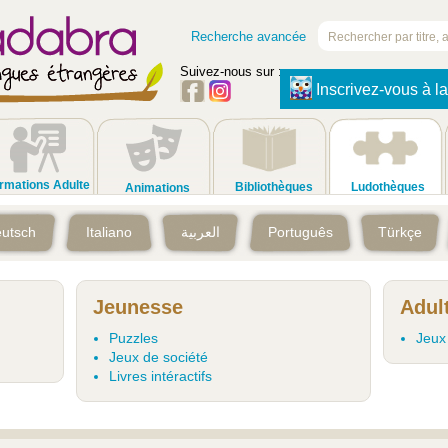
Recherche avancée
Suivez-nous sur :
Inscrivez-vous à la
rmations Adulte
Bibliothèques
Ludothèques
Animations
utsch
Italiano
العربية
Português
Türkçe
Jeunesse
Adul
Puzzles
Jeux
Jeux de société
Livres intéractifs