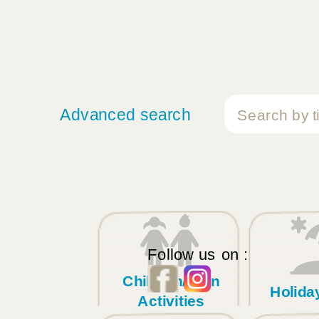
Advanced search
Follow us on :
Children/Teen
Holid
Activities