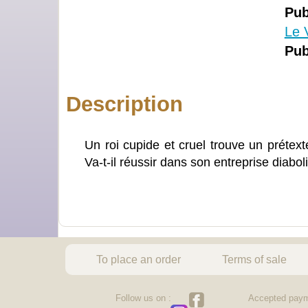
Pub
Le 
Pub
Description
Un roi cupide et cruel trouve un prétex
Va-t-il réussir dans son entreprise diabol
To place an order
Terms of sale
Follow us on :
Accepted paym