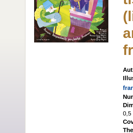
(
a
f
Aut
Illu
fra
Num
Dim
0,5
Cov
The