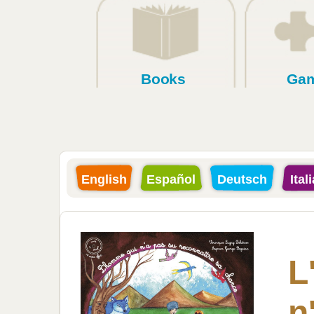
Books
Ga
English
Español
Deutsch
Ital
L
n