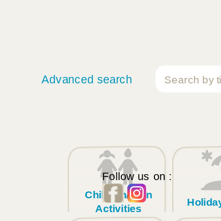
Advanced search
Follow us on :
Children/Teen
Holid
Activities