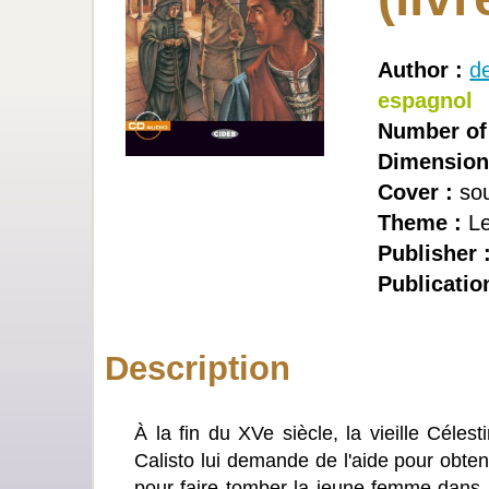
Author :
d
espagnol
Number of
Dimension
Cover :
sou
Theme :
Le
Publisher 
Publicatio
Description
À la fin du XVe siècle, la vieille Céle
Calisto lui demande de l'aide pour obten
pour faire tomber la jeune femme dans l