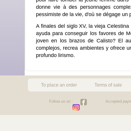
donne vie à des personnages complex
pessimiste de la vie, d'où se dégage un 
A finales del siglo XV, la vieja Celestin
ayuda para conseguir los favores de Me
joven en los brazos de Calisto? El au
complejos, recrea ambientes y ofrece u
profundo lirismo.
To place an order
Terms of sale
Follow us on :
Accepted paym