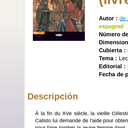
Autor :
de 
espagnol
Número de
Dimension
Cubierta :
Tema :
Lect
Editorial :
Fecha de p
Descripción
À la fin du XVe siècle, la vieille Céle
Calisto lui demande de l'aide pour obten
pour faire tomber la jeune femme dans l