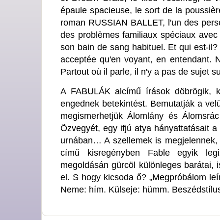
épaule spacieuse, le sort de la poussiè
roman RUSSIAN BALLET, l'un des person
des problèmes familiaux spéciaux avec 
son bain de sang habituel. Et qui est-il
acceptée qu'en voyant, en entendant. 
Partout où il parle, il n'y a pas de sujet s
A FABULÁK alcímű írások döbrögik, kis
engednek betekintést. Bemutatják a vel
megismerhetjük Álomlány és Álomsrác 
Özvegyét, egy ifjú atya hányattatásait a
urnában… A szellemek is megjelennek,
című kisregényben Fable egyik legi
megoldásán gürcöl különleges barátai, 
el. S hogy kicsoda ő? „Megpróbálom leírn
Neme: hím. Külseje: hümm. Beszédstílusa