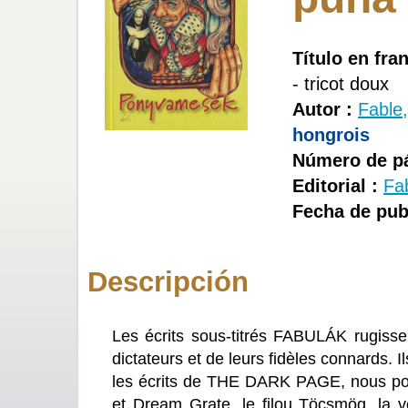
Título en fra
- tricot doux
Autor :
Fable
hongrois
Número de pá
Editorial :
Fa
Fecha de pub
Descripción
Les écrits sous-titrés FABULÁK rugissen
dictateurs et de leurs fidèles connards. I
les écrits de THE DARK PAGE, nous pouv
et Dream Grate, le filou Töcsmög, la v