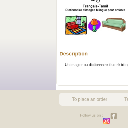
Description
Un imagier ou dictionnaire illustré bi
To place an order
T
Follow us on :