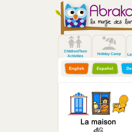
Children/Teen
Holiday Camp
La
Activities
English
Español
De