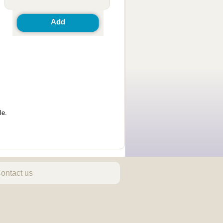
Add
le.
ontact us