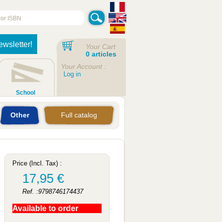
ewsletter!
Your Cart
0 articles
Your Account :
Log in
School
Other
Full catalog
Price (Incl. Tax) :
17,95 €
Ref. :9798746174437
Available to order