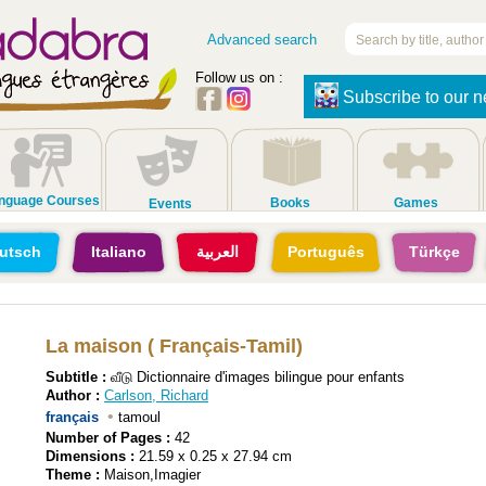
Advanced search
Follow us on :
Subscribe to our n
nguage Courses
Books
Games
Events
utsch
Italiano
العربية
Português
Türkçe
La maison ( Français-Tamil)
Subtitle :
வீடு Dictionnaire d'images bilingue pour enfants
Author :
Carlson, Richard
•
français
tamoul
Number of Pages :
42
Dimensions :
21.59 x 0.25 x 27.94 cm
Theme :
Maison,Imagier