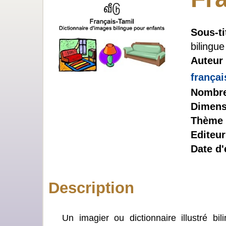
Sous-ti
bilingu
Auteur
frança
Nombre
Dimens
Thème 
Editeur
Date d'
Description
Un imagier ou dictionnaire illustré b