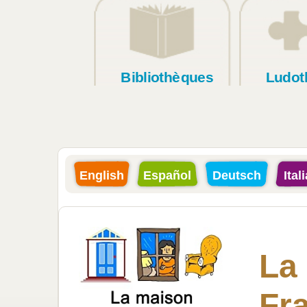
Bibliothèques
Ludot
English
Español
Deutsch
Ital
La
Fr