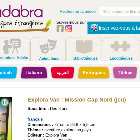
Recherche avancée
Suivez-nous sur :
Inscrivez-vous à la
rmations Adulte
Bibliothèques
Ludothèques
Animations
utsch
Italiano
العربية
Português
Türkçe
Explora Van : Mission Cap Nord (jeu)
Sous-titre :
Dès 8 ans
français
Dimensions :
27 cm x 36,9 x 5,5 cm
Thème :
aventure,exploration,pays
Editeur :
Explora Van