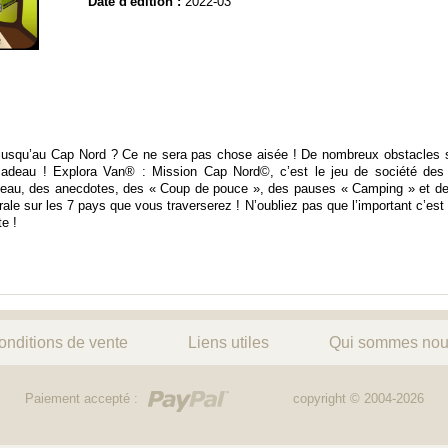
Date d'édition :
2022-03
s jusqu’au Cap Nord ? Ce ne sera pas chose aisée ! De nombreux obstacles 
cadeau ! Explora Van® : Mission Cap Nord©, c’est le jeu de société des v
ateau, des anecdotes, des « Coup de pouce », des pauses « Camping » et des
ale sur les 7 pays que vous traverserez ! N’oubliez pas que l’important c’est d
e !
onditions de vente
Liens utiles
Qui sommes nou
Paiement accepté :
copyright © 2004-2026