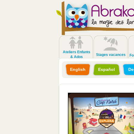
Ateliers Enfants
Stages vacances
Fo
& Ados
English
Español
De