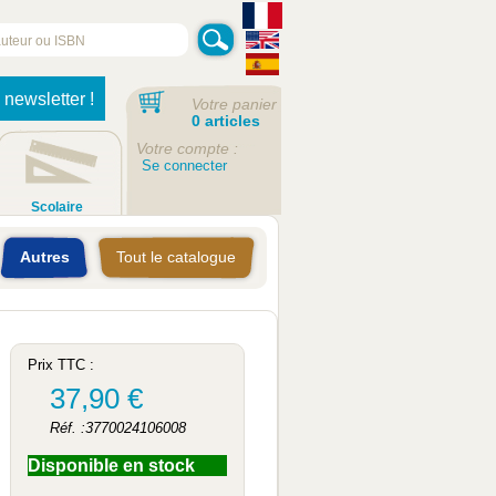
 newsletter !
Votre panier
0 articles
Votre compte :
Se connecter
Scolaire
Autres
Tout le catalogue
Prix TTC :
37,90 €
Réf. :3770024106008
Disponible en stock