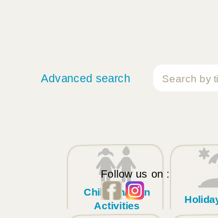
Advanced search
Follow us on :
Children/Teen
Holid
Activities