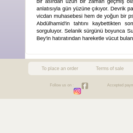
bir asırdan uzun bir zaman geçmiş olan
anlatısıyla gün yüzüne çıkıyor. Devrik padi
vicdan muhasebesi hem de yoğun bir psiko
Abdülhamid'in tahtını kaybettikten so
sorguluyor. Selanik sürgünü boyunca Sul
Bey'in hatıratından hareketle vücut bulan
To place an order
Terms of sale
Follow us on :
Accepted paym