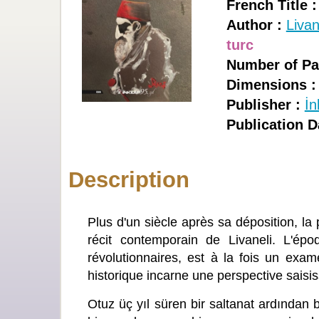
French Title :
Author :
Livan
turc
Number of Pa
Dimensions :
Publisher :
İn
Publication D
Description
Plus d'un siècle après sa déposition, la
récit contemporain de Livaneli. L'ép
révolutionnaires, est à la fois un ex
historique incarne une perspective saisis
Otuz üç yıl süren bir saltanat ardından b