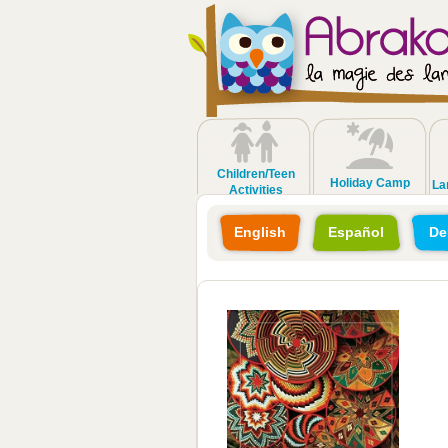
Children/Teen
Holiday Camp
La
Activities
English
Español
De