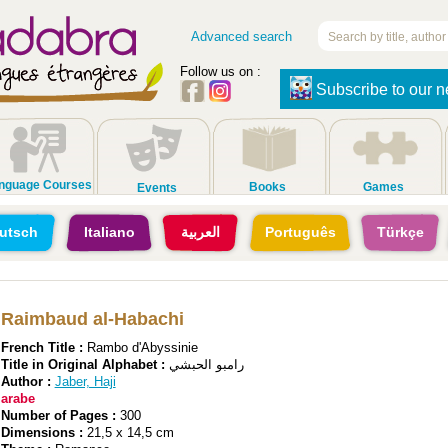
Advanced search
Follow us on :
Subscribe to our n
nguage Courses
Books
Games
Events
utsch
Italiano
العربية
Português
Türkçe
Raimbaud al-Habachi
French Title :
Rambo d'Abyssinie
Title in Original Alphabet :
رامبو الحبشي
Author :
Jaber, Haji
arabe
Number of Pages :
300
Dimensions :
21,5 x 14,5 cm