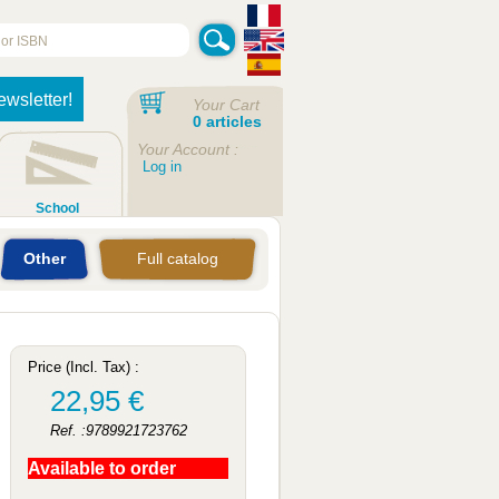
ewsletter!
Your Cart
0 articles
Your Account :
Log in
School
Other
Full catalog
Price (Incl. Tax) :
22,95 €
Ref. :9789921723762
Available to order