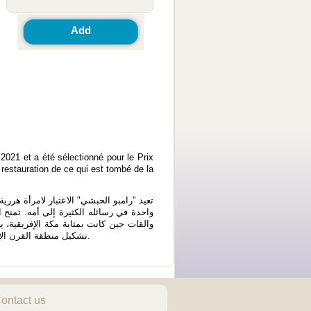
Add
2021 et a été sélectionné pour le Prix
restauration de ce qui est tombé de la
تعيد "رامبو الحبشي" الاعتبار لامرأة هر
واحدة في رسائله الكثيرة إلى أمه. تمنح ال
والقات حين كانت بمثابة مكة الإفريقية،
تشكيل منطقة القرن الإفريقي. يتطرق النص أيضاً لتفاخر أهل المدينة بانتسابهم إلى الصحابة، قبل أن يغزو الامبراطور مينيلك ويستبيحها لتفقد حرمتها.
ontact us