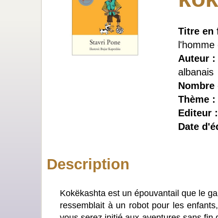
Titre en 
l'homme d
Auteur 
albanais
Nombre 
Thème :
Editeur 
Date d'éd
Description
Kokëkashta est un épouvantail que le gar
ressemblait à un robot pour les enfants,
vous serez initié aux aventures sans fin