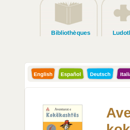
Bibliothèques
Ludot
English
Español
Deutsch
Ital
Ave
kok