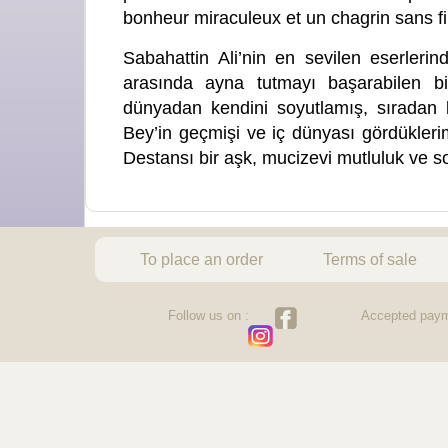
bonheur miraculeux et un chagrin sans fi
Sabahattin Ali’nin en sevilen eserler
arasında ayna tutmayı başarabilen bir
dünyadan kendini soyutlamış, sıradan bi
Bey’in geçmişi ve iç dünyası gördüklerim
Destansı bir aşk, mucizevi mutluluk ve 
To place an order
Terms of sale
Follow us on :
Accepted paym