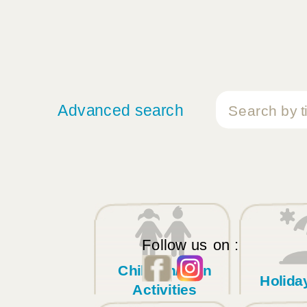
Advanced search
Follow us on :
Children/Teen
Holid
Activities