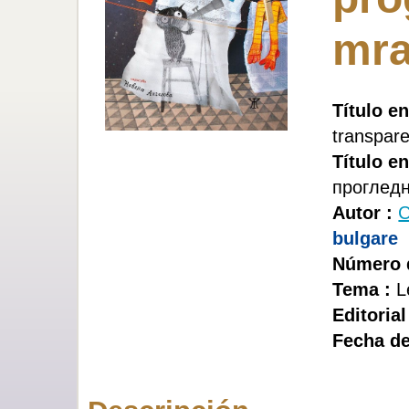
mr
Título en
transpar
Título en
проглед
Autor :
С
bulgare
Número d
Tema :
L
Editorial
Fecha de