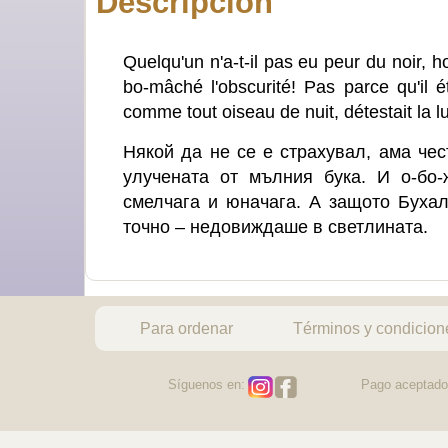
Descripción
Quelqu'un n'a-t-il pas eu peur du noir, 
bo-mâché l'obscurité! Pas parce qu'il 
comme tout oiseau de nuit, détestait la lu
Някой да не се e страхувал, ама че
улучената от мълния бука. И о-бо
смелчага и юначага. А защото Бухал
точно – недовиждаше в светлината.
Para ordenar
Términos y condicion
Síguenos en:
Pago aceptado