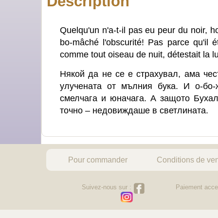
Description
Quelqu'un n'a-t-il pas eu peur du noir, 
bo-mâché l'obscurité! Pas parce qu'il 
comme tout oiseau de nuit, détestait la lu
Някой да не се e страхувал, ама че
улучената от мълния бука. И о-бо
смелчага и юначага. А защото Бухал
точно – недовиждаше в светлината.
Pour commander
Conditions de ve
Suivez-nous sur :
Paiement acce