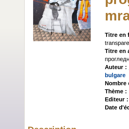
mr
Titre en 
transpar
Titre en 
проглед
Auteur :
bulgare
Nombre 
Thème :
Editeur 
Date d'éd