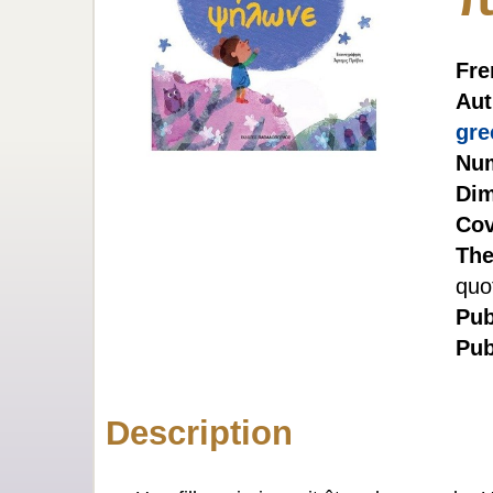
Fre
Aut
gre
Num
Dim
Cov
The
quo
Pub
Pub
Description