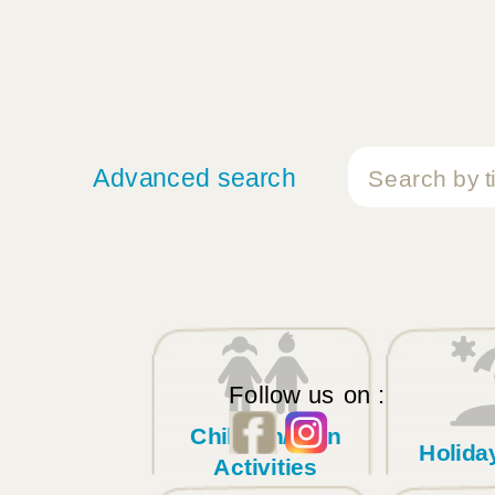
Advanced search
Follow us on :
Children/Teen
Holid
Activities