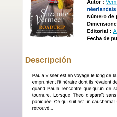
Autor :
Verm
néerlandais
Número de 
Dimensione
Editorial :
A
Fecha de pu
Descripción
Paula Visser est en voyage le long de l
empruntent l'itinéraire dont ils rêvaient 
quand Paula rencontre quelqu'un de s
tournure. Lorsque Theo disparaît sans
paniquée. Ce qui suit est un cauchemar 
retrouvé...