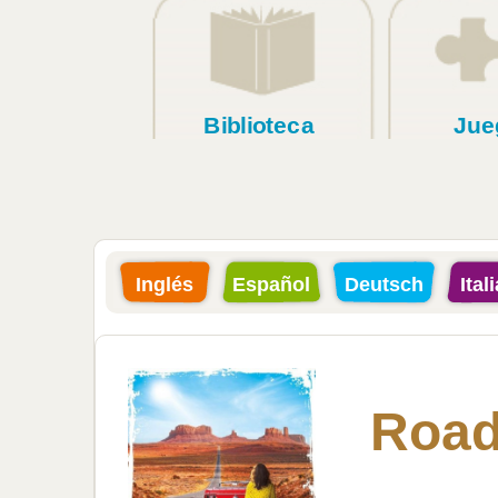
Biblioteca
Jue
Inglés
Español
Deutsch
Ital
Road