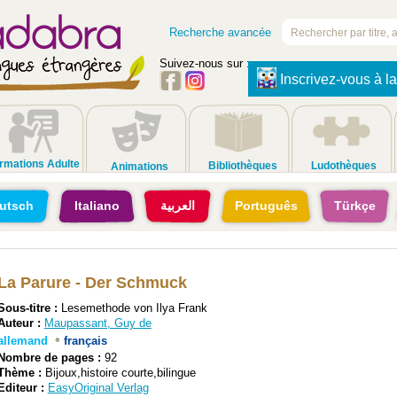
Recherche avancée
Suivez-nous sur :
Inscrivez-vous à la
rmations Adulte
Bibliothèques
Ludothèques
Animations
utsch
Italiano
العربية
Português
Türkçe
La Parure - Der Schmuck
Sous-titre :
Lesemethode von Ilya Frank
Auteur :
Maupassant, Guy de
•
allemand
français
Nombre de pages :
92
Thème :
Bijoux,histoire courte,bilingue
Editeur :
EasyOriginal Verlag