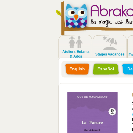
Ateliers Enfants
Stages vacances
Fo
& Ados
English
Español
De