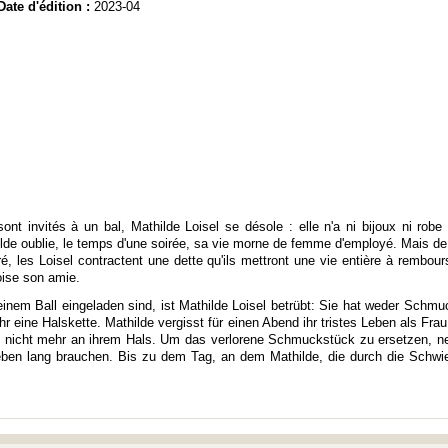
Date d'édition :
2023-04
ont invités à un bal, Mathilde Loisel se désole : elle n'a ni bijoux ni rob
hilde oublie, le temps d'une soirée, sa vie morne de femme d'employé. Mais de r
é, les Loisel contractent une dette qu'ils mettront une vie entière à rembour
oise son amie.
u einem Ball eingeladen sind, ist Mathilde Loisel betrübt: Sie hat weder Schmu
ihr eine Halskette. Mathilde vergisst für einen Abend ihr tristes Leben als Fra
icht mehr an ihrem Hals. Um das verlorene Schmuckstück zu ersetzen, neh
ben lang brauchen. Bis zu dem Tag, an dem Mathilde, die durch die Schwie