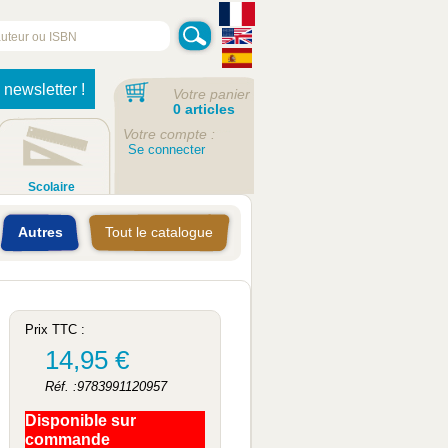
 newsletter !
Votre panier
0 articles
Votre compte :
Se connecter
Scolaire
Autres
Tout le catalogue
Prix TTC :
14,95 €
Réf. :9783991120957
Disponible sur
commande