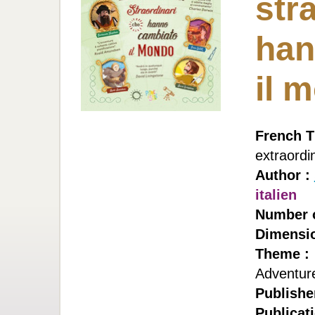
str
han
il 
French Ti
extraordi
Author :
italien
Number o
Dimensio
Theme :
Adventure
Publishe
Publicati