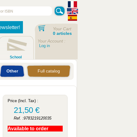
ewsletter!
Your Cart
0 articles
Your Account :
Log in
School
Other
Full catalog
Price (Incl. Tax) :
21,50 €
Ref. :9783219120035
Available to order