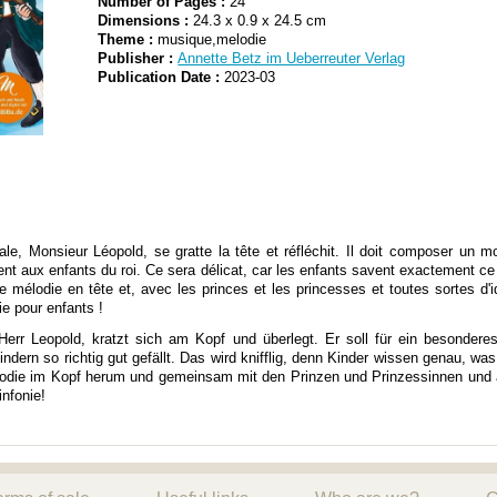
Number of Pages :
24
Dimensions :
24.3 x 0.9 x 24.5 cm
Theme :
musique,melodie
Publisher :
Annette Betz im Ueberreuter Verlag
Publication Date :
2023-03
le, Monsieur Léopold, se gratte la tête et réfléchit. Il doit composer un m
ent aux enfants du roi. Ce sera délicat, car les enfants savent exactement ce q
e mélodie en tête et, avec les princes et les princesses et toutes sortes d'
e pour enfants !
err Leopold, kratzt sich am Kopf und überlegt. Er soll für ein besonder
ndern so richtig gut gefällt. Das wird knifflig, denn Kinder wissen genau, w
odie im Kopf herum und gemeinsam mit den Prinzen und Prinzessinnen und all
nfonie!