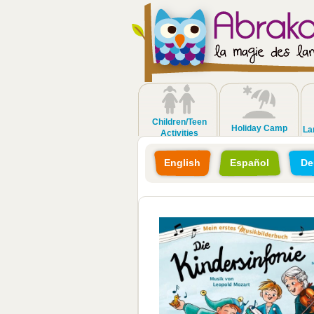
Children/Teen
Holiday Camp
La
Activities
English
Español
De