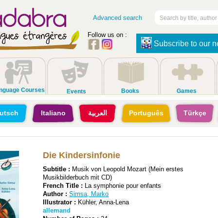
Advanced search
Follow us on :
Subscribe to our n
nguage Courses
Books
Games
Events
utsch
Italiano
العربية
Português
Türkçe
Die Kindersinfonie
Subtitle :
Musik von Leopold Mozart (Mein erstes
Musikbilderbuch mit CD)
French Title :
La symphonie pour enfants
Author :
Simsa, Marko
Illustrator :
Kühler, Anna-Lena
allemand