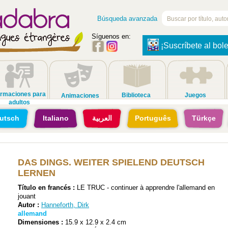
Búsqueda avanzada
Síguenos en:
¡Suscríbete al bole
rmaciones para
Biblioteca
Juegos
Animaciones
adultos
utsch
Italiano
العربية
Português
Türkçe
DAS DINGS. WEITER SPIELEND DEUTSCH
LERNEN
Título en francés :
LE TRUC - continuer à apprendre l'allemand en
jouant
Autor :
Hanneforth, Dirk
allemand
Dimensiones :
15.9 x 12.9 x 2.4 cm