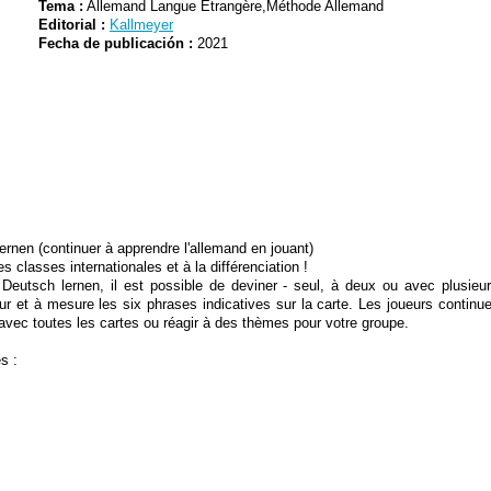
Tema :
Allemand Langue Étrangère,Méthode Allemand
Editorial :
Kallmeyer
Fecha de publicación :
2021
ernen (continuer à apprendre l'allemand en jouant)
 classes internationales et à la différenciation !
utsch lernen, il est possible de deviner - seul, à deux ou avec plusieur
fur et à mesure les six phrases indicatives sur la carte. Les joueurs contin
avec toutes les cartes ou réagir à des thèmes pour votre groupe.
s :