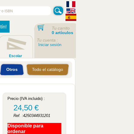
tín!
Tu carrito
0 artículos
Tu cuenta :
Iniciar sesión
Escolar
Otros
Todo el catálogo
Precio (IVA incluido) :
24,50 €
Ref. :4250344931201
Disponible para
ordenar