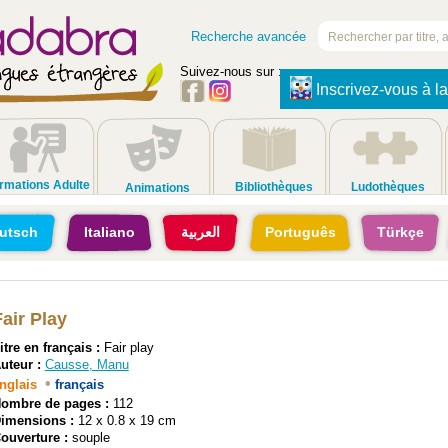
Recherche avancée
Suivez-nous sur :
Inscrivez-vous à la
rmations Adulte
Bibliothèques
Ludothèques
Animations
utsch
Italiano
العربية
Português
Türkçe
Fair Play
itre en français :
Fair play
uteur :
Causse, Manu
•
nglais
français
ombre de pages :
112
imensions :
12 x 0.8 x 19 cm
ouverture :
souple