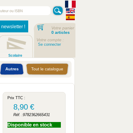
 newsletter !
Votre panier
0 articles
Votre compte :
Se connecter
Scolaire
Autres
Tout le catalogue
Prix TTC :
8,90 €
Réf. :9782362665431
Disponible en stock