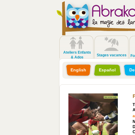
Ateliers Enfants
Stages vacances
Fo
& Ados
English
Español
De
T
A
a
N
D
C