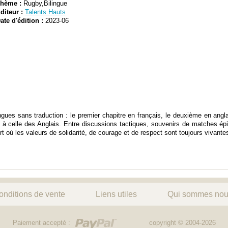
hème :
Rugby,Bilingue
diteur :
Talents Hauts
ate d'édition :
2023-06
ues sans traduction : le premier chapitre en français, le deuxième en angla
se à celle des Anglais. Entre discussions tactiques, souvenirs de matches ép
 où les valeurs de solidarité, de courage et de respect sont toujours vivante
onditions de vente
Liens utiles
Qui sommes nou
Paiement accepté :
copyright © 2004-2026