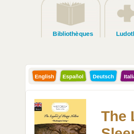
Bibliothèques
Ludot
English
Español
Deutsch
Ital
The 
Slee