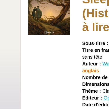
(Hist
à lire
Sous-titre :
Titre en fra
sans tête
Auteur :
Was
anglais
Nombre de 
Dimensions
Thème :
Cla
Editeur :
Op
Date d'éditi