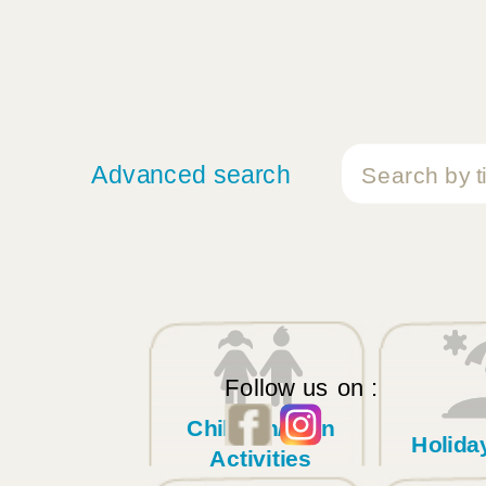
Advanced search
Follow us on :
Children/Teen
Holid
Activities