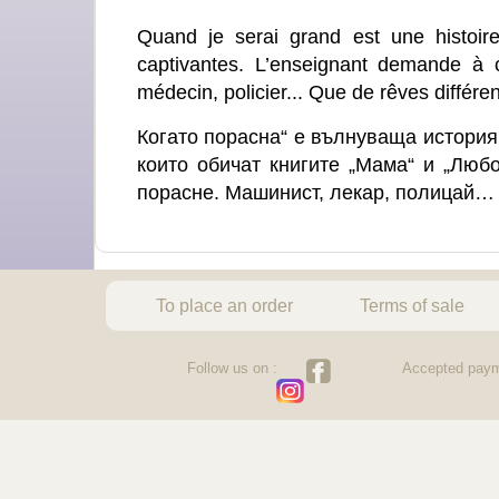
Quand je serai grand est une histoir
captivantes. L’enseignant demande à c
médecin, policier... Que de rêves différen
Когато порасна“ е вълнуваща история
които обичат книгите „Мама“ и „Любо
порасне. Машинист, лекар, полицай… 
To place an order
Terms of sale
Follow us on :
Accepted paym