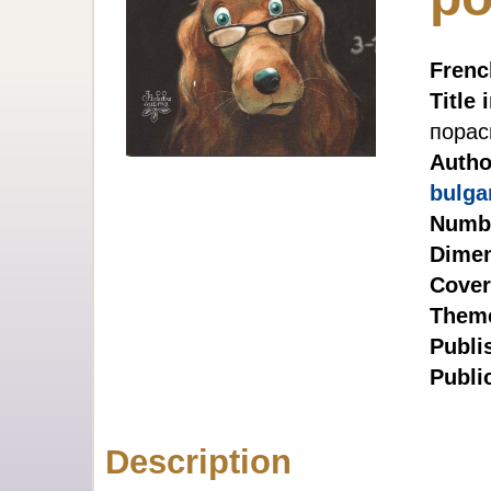
French
Title 
порас
Autho
bulga
Numbe
Dimen
Cover
Theme
Publi
Publi
Description