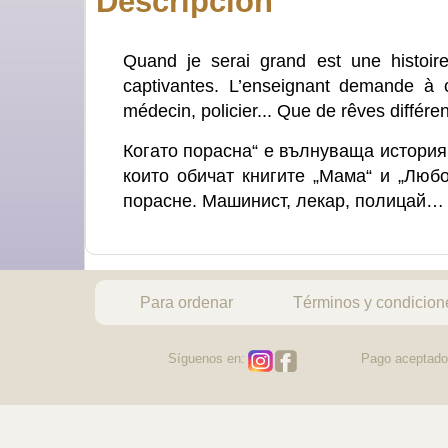
Descripción
Quand je serai grand est une histoir
captivantes. L’enseignant demande à c
médecin, policier... Que de rêves différen
Когато порасна“ е вълнуваща история
които обичат книгите „Мама“ и „Любо
порасне. Машинист, лекар, полицай… 
Para ordenar
Términos y condicion
Síguenos en:
Pago aceptado