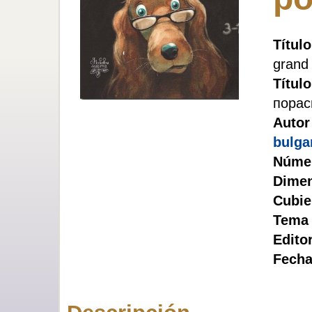
Título
grand
Título
порас
Autor
bulga
Númer
Dimen
Cubie
Tema 
Editor
Fecha