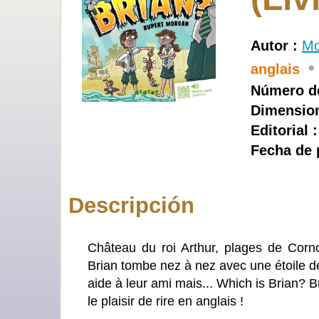
Autor :
Mo
•
anglais
Número de
Dimension
Editorial 
Fecha de 
Descripción
Château du roi Arthur, plages de Corn
Brian tombe nez à nez avec une étoile de
aide à leur ami mais... Which is Brian? 
le plaisir de rire en anglais !