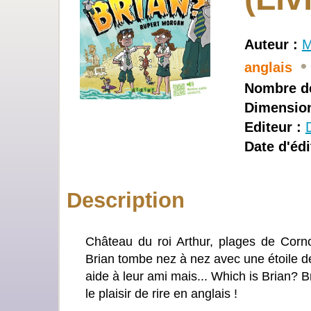
Auteur :
M
•
anglais
Nombre de
Dimension
Editeur :
Date d'édi
Description
Château du roi Arthur, plages de Corn
Brian tombe nez à nez avec une étoile de
aide à leur ami mais... Which is Brian? 
le plaisir de rire en anglais !