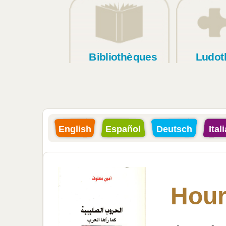
Bibliothèques
Ludot
English
Español
Deutsch
Ital
Hour