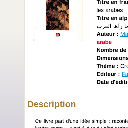
Titre en fra
les arabes
Titre en alp
ا رآها العرب
Auteur :
Ma
arabe
Nombre de 
Dimensions
Thème :
Cro
Editeur :
Fa
Date d'éditi
Description
Ce livre part d'une idée simple : racont