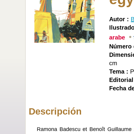
Autor :
Ilustrado
•
arabe
Número 
Dimensi
cm
Tema :
P
Editorial
Fecha de
Descripción
Ramona Badescu et Benoît Guillaume se