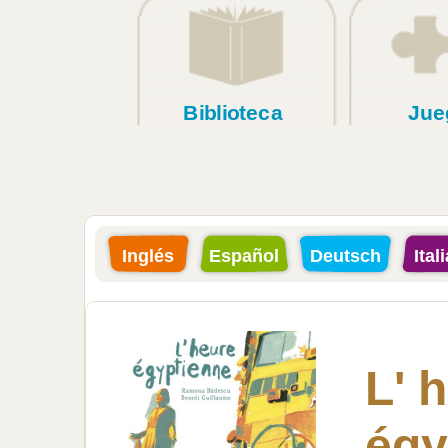
Biblioteca
Jue
Inglés
Español
Deutsch
Ital
L' 
égy