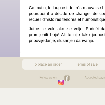
Ce matin, le loup est de très mauvaise h
pourquoi il a décidé de changer de coule
recueil d'histoires tendres et humoristique
Jutros je vuk jako zle volje. Budući da
promijeniti boju! Ali to nije tako jedno
pripovijedanje, slušanje i darivanje.
To place an order
Terms of sale
Follow us on :
Accepted paym