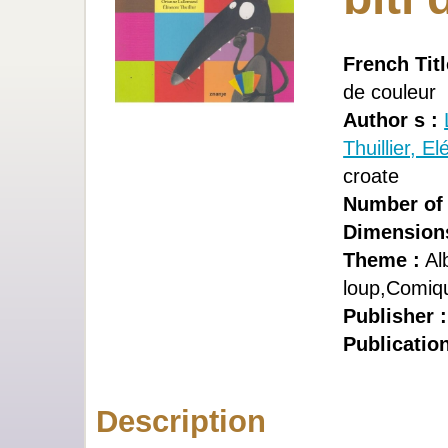
French Titl
de couleur
Author s :
Thuillier, E
croate
Number of 
Dimension
Theme :
Al
loup,Comiq
Publisher 
Publication
Description