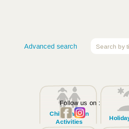
Advanced search
Follow us on :
Children/Teen
Holid
Activities