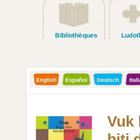
Bibliothèques
Ludot
English
Español
Deutsch
Ital
Vuk k
biti