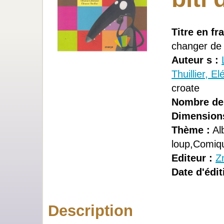
Titre en fr
changer de 
Auteur s :
Thuillier, E
croate
Nombre de
Dimension
Thème :
Al
loup,Comiq
Editeur :
Z
Date d'édit
Description