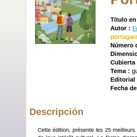
Título en
Autor :
F
portugai
Número d
Dimensio
Cubierta 
Tema :
gu
Editorial
Fecha de
Descripción
Cette édition, présente les 25 meilleurs 