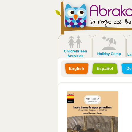
Children/Teen
Holiday Camp
La
Activities
English
Español
De