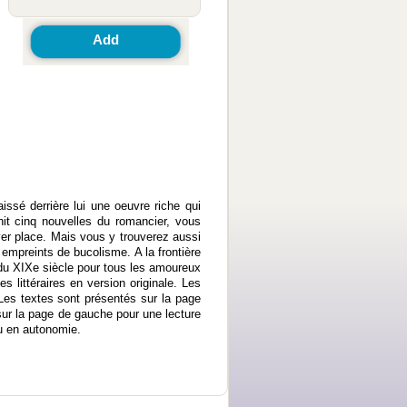
Add
issé derrière lui une oeuvre riche qui
it cinq nouvelles du romancier, vous
ver place. Mais vous y trouverez aussi
empreints de bucolisme. A la frontière
e du XIXe siècle pour tous les amoureux
s littéraires en version originale. Les
es textes sont présentés sur la page
 sur la page de gauche pour une lecture
ou en autonomie.