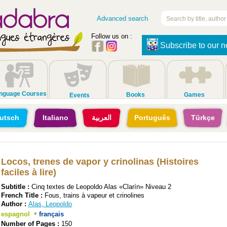
Advanced search
Follow us on :
Subscribe to our n
nguage Courses
Books
Games
Events
utsch
Italiano
العربية
Português
Türkçe
Locos, trenes de vapor y crinolinas (Histoires
faciles à lire)
Subtitle :
Cinq textes de Leopoldo Alas «Clarín» Niveau 2
French Title :
Fous, trains à vapeur et crinolines
Author :
Alas, Leopoldo
•
espagnol
français
Number of Pages :
150