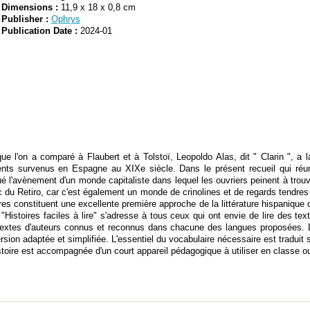
Dimensions :
11,9 x 18 x 0,8 cm
Publisher :
Ophrys
Publication Date :
2024-01
e l'on a comparé à Flaubert et à Tolstoï, Leopoldo Alas, dit " Clarin ", a la
ts survenus en Espagne au XIXe siècle. Dans le présent recueil qui réun
é l'avènement d'un monde capitaliste dans lequel les ouvriers peinent à trou
 du Retiro, car c'est également un monde de crinolines et de regards tendres 
oires constituent une excellente première approche de la littérature hispaniqu
"Histoires faciles à lire" s'adresse à tous ceux qui ont envie de lire des texte
textes d'auteurs connus et reconnus dans chacune des langues proposées. L
ersion adaptée et simplifiée. L'essentiel du vocabulaire nécessaire est traduit
stoire est accompagnée d'un court appareil pédagogique à utiliser en classe 