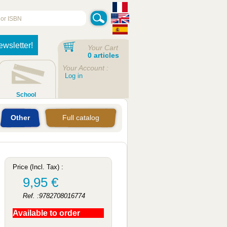
ewsletter!
Your Cart
0 articles
Your Account :
Log in
School
Other
Full catalog
Price (Incl. Tax) :
9,95 €
Ref. :9782708016774
Available to order