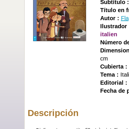
Subtítulo :
Título en 
Autor :
Fl
Ilustrador 
italien
Número de
Dimension
cm
Cubierta :
Tema :
Ita
Editorial :
Fecha de p
Descripción