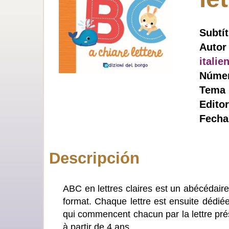
Subtít
Autor
italie
Númer
Tema 
Editor
Fecha
Descripción
ABC en lettres claires est un abécédaire
format. Chaque lettre est ensuite dédié
qui commencent chacun par la lettre prés
à partir de 4 ans.