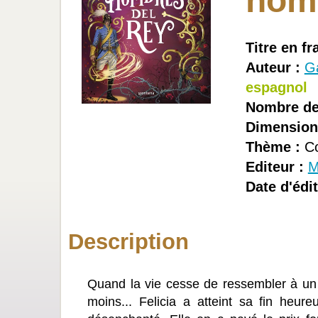
homb
Titre en fr
Auteur :
Ga
espagnol
Nombre de
Dimension
Thème :
Co
Editeur :
M
Date d'édit
Description
Quand la vie cesse de ressembler à un c
moins... Felicia a atteint sa fin heu