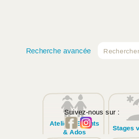
Recherche avancée
Suivez-nous sur :
Ateliers Enfants
Stages 
& Ados