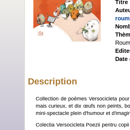
Titre
Aute
roum
Nomb
Thèm
Roum
Edite
Date 
Description
Collection de poèmes Versocicleta pour
mais curieux, et dix œufs non peints, b
mini-spectacle plein d'humour et d'imagin
Colectia Versocicleta Poezii pentru copii 