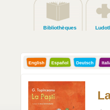
Bibliothèques
Ludot
English
Español
Deutsch
Ital
La