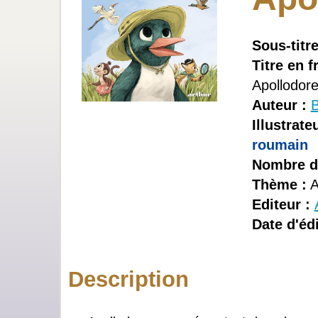
Sous-titre
Titre en f
Apollodor
Auteur :
B
Illustrateu
roumain
Nombre d
Thème :
A
Editeur :
Date d'édi
Description