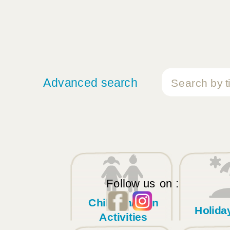
Advanced search
Follow us on :
Children/Teen
Holid
Activities