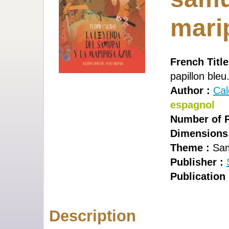
mari
French Title
papillon ble
Author :
Cal
espagnol
Number of P
Dimensions
Theme :
Sam
Publisher :
Publication 
Description