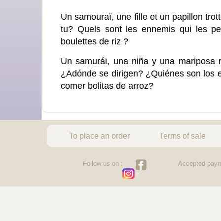
Un samouraï, une fille et un papillon tro
tu? Quels sont les ennemis qui les pe
boulettes de riz ?
Un samurái, una niña y una mariposa r
¿Adónde se dirigen? ¿Quiénes son los e
comer bolitas de arroz?
To place an order
Terms of sale
Follow us on :
Accepted paym