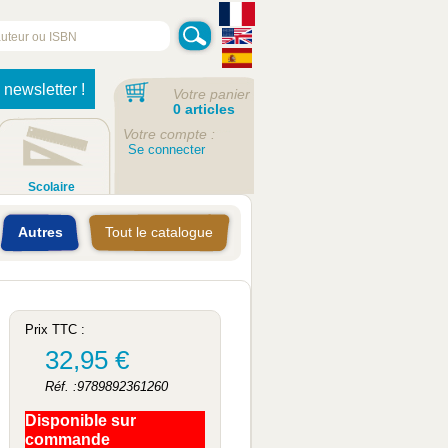
 newsletter !
Votre panier
0 articles
Votre compte :
Se connecter
Scolaire
Autres
Tout le catalogue
Prix TTC :
32,95 €
Réf. :9789892361260
Disponible sur
commande