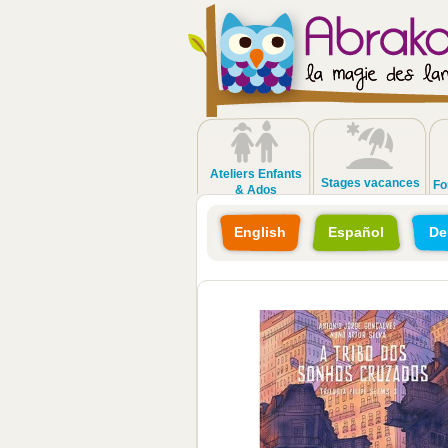
Ateliers Enfants
Stages vacances
Fo
& Ados
English
Español
De