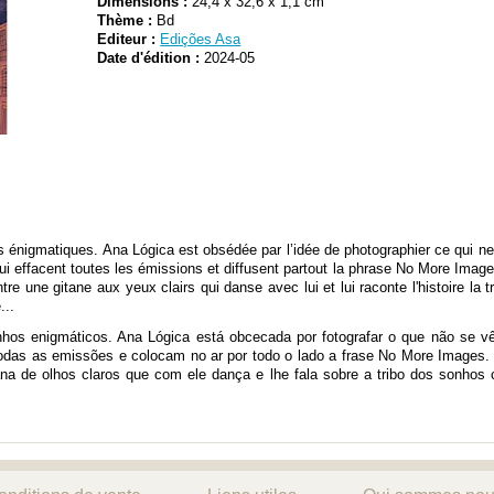
Dimensions :
24,4 x 32,6 x 1,1 cm
Thème :
Bd
Editeur :
Edições Asa
Date d'édition :
2024-05
s énigmatiques. Ana Lógica est obsédée par l’idée de photographier ce qui n
ui effacent toutes les émissions et diffusent partout la phrase No More Images
re une gitane aux yeux clairs qui danse avec lui et lui raconte l'histoire la 
...
nhos enigmáticos. Ana Lógica está obcecada por fotografar o que não se v
odas as emissões e colocam no ar por todo o lado a frase No More Images.
na de olhos claros que com ele dança e lhe fala sobre a tribo dos sonhos