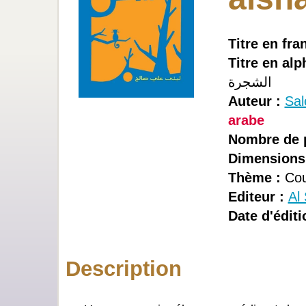
Titre en fra
Titre en alp
الشجرة
Auteur :
Sal
arabe
Nombre de 
Dimensions
Thème :
Cou
Editeur :
Al 
Date d'éditi
Description