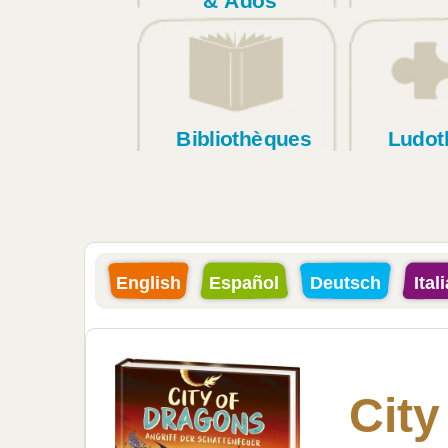
& Ados
Bibliothèques
Ludot
English
Español
Deutsch
Ital
City