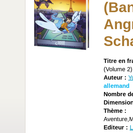
(Ban
Angr
Scha
Titre en fr
(Volume 2)
Auteur :
Y
allemand
Nombre de
Dimension
Thème :
Aventure,M
Editeur :
L