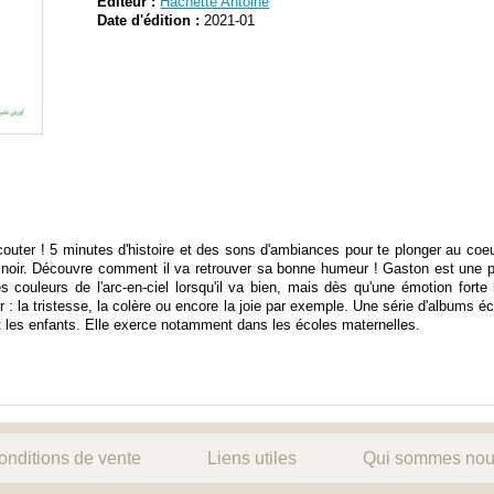
Editeur :
Hachette Antoine
Date d'édition :
2021-01
écouter ! 5 minutes d'histoire et des sons d'ambiances pour te plonger au coeur
 tout noir. Découvre comment il va retrouver sa bonne humeur ! Gaston est une pe
 les couleurs de l'arc-en-ciel lorsqu'il va bien, mais dès qu'une émotion fort
 la tristesse, la colère ou encore la joie par exemple. Une série d'albums écr
t les enfants. Elle exerce notamment dans les écoles maternelles.
onditions de vente
Liens utiles
Qui sommes nou