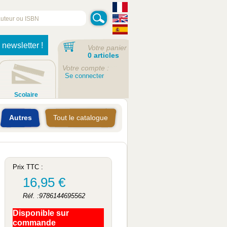
 newsletter !
Votre panier
0 articles
Votre compte :
Se connecter
Scolaire
Autres
Tout le catalogue
Prix TTC :
16,95 €
Réf. :9786144695562
Disponible sur
commande