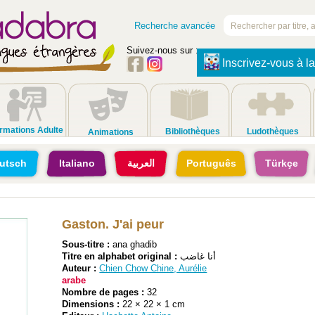
Recherche avancée
Suivez-nous sur :
Inscrivez-vous à la
rmations Adulte
Bibliothèques
Ludothèques
Animations
utsch
Italiano
العربية
Português
Türkçe
Gaston. J'ai peur
Sous-titre :
ana ghadib
Titre en alphabet original :
أنا غاضب
Auteur :
Chien Chow Chine, Aurélie
arabe
Nombre de pages :
32
Dimensions :
22 × 22 × 1 cm