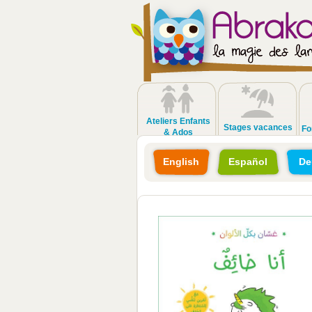
Ateliers Enfants
Stages vacances
Fo
& Ados
English
Español
De