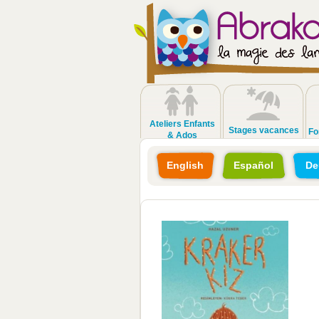
Ateliers Enfants
Stages vacances
Fo
& Ados
English
Español
De