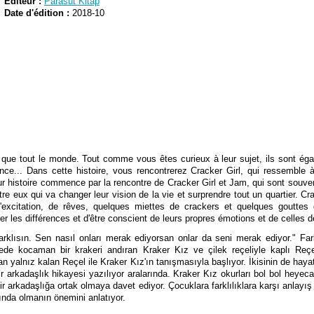
Editeur :
Parasüt Kitap
Date d'édition :
2018-10
s que tout le monde. Tout comme vous êtes curieux à leur sujet, ils sont éga
érence... Dans cette histoire, vous rencontrerez Cracker Girl, qui ressemble
eur histoire commence par la rencontre de Cracker Girl et Jam, qui sont souven
ntre eux qui va changer leur vision de la vie et surprendre tout un quartier. Cra
xcitation, de rêves, quelques miettes de crackers et quelques gouttes d
er les différences et d'être conscient de leurs propres émotions et de celles d
arklısın. Sen nasıl onları merak ediyorsan onlar da seni merak ediyor." F
ede kocaman bir krakeri andıran Kraker Kız ve çilek reçeliyle kaplı Reçe
n yalnız kalan Reçel ile Kraker Kız'ın tanışmasıyla başlıyor. İkisinin de haya
ir arkadaşlık hikayesi yazılıyor aralarında. Kraker Kız okurları bol bol heyecan
bir arkadaşlığa ortak olmaya davet ediyor. Çocuklara farklılıklara karşı anlay
ında olmanın önemini anlatıyor.