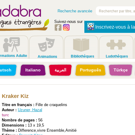
Recherche avancée
Suivez-nous sur :
Inscrivez-vous à la
rmations Adulte
Bibliothèques
Ludothèques
Animations
utsch
Italiano
العربية
Português
Türkçe
Kraker Kiz
Titre en français :
Fille de craquelins
Auteur :
Uzuner, Hazal
turc
Nombre de pages :
56
Dimensions :
13 x 19,5
Thème :
Difference,vivre Ensemble,Amitié