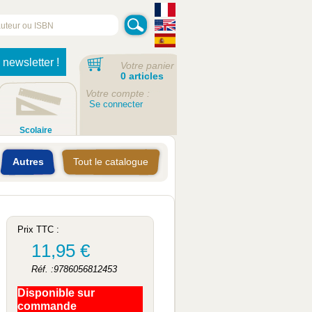
 newsletter !
Votre panier
0 articles
Votre compte :
Se connecter
Scolaire
Autres
Tout le catalogue
Prix TTC :
11,95 €
Réf. :9786056812453
Disponible sur
commande