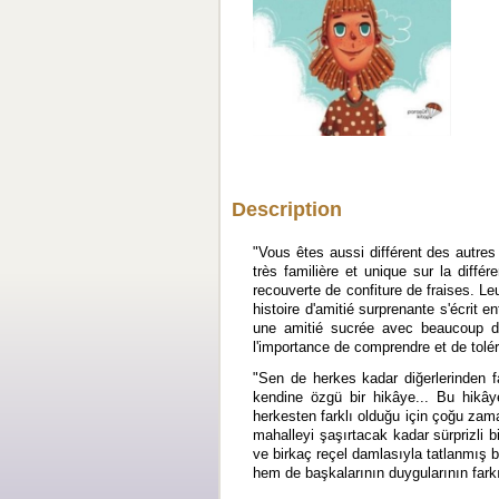
Description
"Vous êtes aussi différent des autre
très familière et unique sur la diff
recouverte de confiture de fraises. L
histoire d'amitié surprenante s'écrit e
une amitié sucrée avec beaucoup d'e
l'importance de comprendre et de tolér
"Sen de herkes kadar diğerlerinden f
kendine özgü bir hikâye... Bu hikây
herkesten farklı olduğu için çoğu zama
mahalleyi şaşırtacak kadar sürprizli b
ve birkaç reçel damlasıyla tatlanmış 
hem de başkalarının duygularının fark