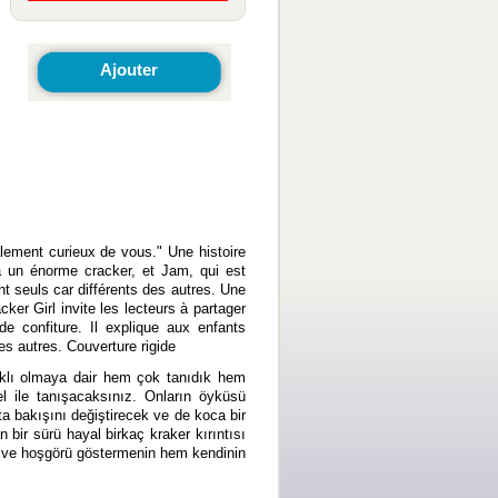
Ajouter
lement curieux de vous." Une histoire
 à un énorme cracker, et Jam, qui est
t seuls car différents des autres. Une
cker Girl invite les lecteurs à partager
e confiture. Il explique aux enfants
es autres. Couverture rigide
arklı olmaya dair hem çok tanıdık hem
l ile tanışacaksınız. Onların öyküsü
ta bakışını değiştirecek ve de koca bir
 bir sürü hayal birkaç kraker kırıntısı
ış ve hoşgörü göstermenin hem kendinin