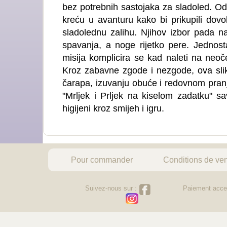
bez potrebnih sastojaka za sladoled. Odl
kreću u avanturu kako bi prikupili dovo
sladolednu zalihu. Njihov izbor pada n
spavanja, a noge rijetko pere. Jednos
misija komplicira se kad naleti na neoče
Kroz zabavne zgode i nezgode, ova slik
čarapa, izuvanju obuće i redovnom pranj
"Mrljek i Prljek na kiselom zadatku" s
higijeni kroz smijeh i igru.
Pour commander
Conditions de ve
Suivez-nous sur :
Paiement acce