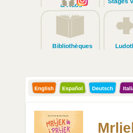
Stages 
& Ados
Bibliothèques
Ludot
English
Español
Deutsch
Ital
Mrlje