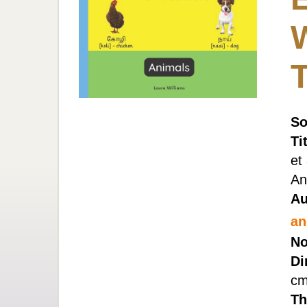
So
Ti
et
An
Au
an
No
Di
cm
Th