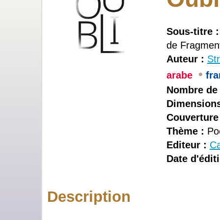
Sous-titre :
de Fragment
Auteur :
St
•
arabe
fr
Nombre de 
Dimensions
Couverture 
Thème :
Poé
Editeur :
Ca
Date d'éditi
Description