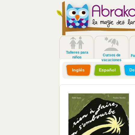
Talleres para
Cursos de
Fo
niños
vacaciones
Inglés
Español
De