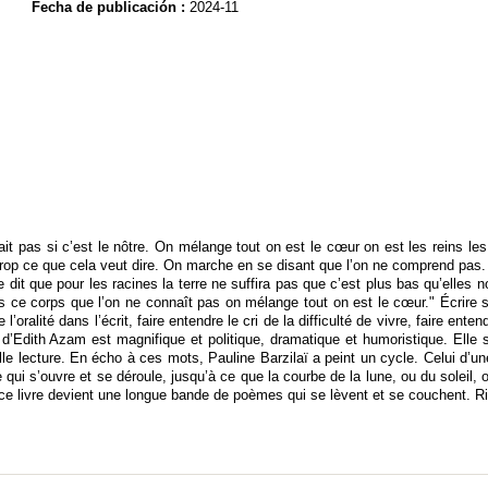
Fecha de publicación :
2024-11
t pas si c’est le nôtre. On mélange tout on est le cœur on est les reins le
trop ce que cela veut dire. On marche en se disant que l’on ne comprend pas. 
 se dit que pour les racines la terre ne suffira pas que c’est plus bas qu’elles
 ce corps que l’on ne connaît pas on mélange tout on est le cœur." Écrire sur 
 l’oralité dans l’écrit, faire entendre le cri de la difficulté de vivre, faire ente
ure d’Edith Azam est magnifique et politique, dramatique et humoristique. Elle s
lle lecture. En écho à ces mots, Pauline Barzilaï a peint un cycle. Celui d’une
qui s’ouvre et se déroule, jusqu’à ce que la courbe de la lune, ou du soleil, o
 ce livre devient une longue bande de poèmes qui se lèvent et se couchent. Ri