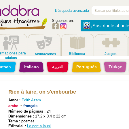
Búsqueda avanzada
Síguenos en:
¡Suscríbete al bole
rmaciones para
Biblioteca
Juegos
Animaciones
adultos
utsch
Italiano
العربية
Português
Türkçe
Rien à faire, on s'embourbe
Autor :
Edith Azam
•
arabe
français
Número de páginas :
24
Dimensiones :
17.2 x 0.4 x 22 cm
Tema :
poemes
Editorial :
Le port a jauni