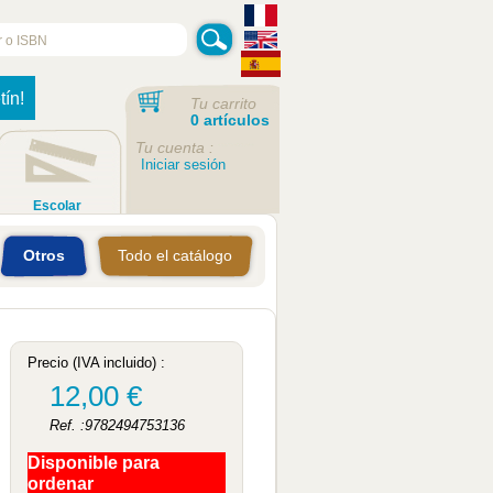
tín!
Tu carrito
0 artículos
Tu cuenta :
Iniciar sesión
Escolar
Otros
Todo el catálogo
Precio (IVA incluido) :
12,00 €
Ref. :9782494753136
Disponible para
ordenar