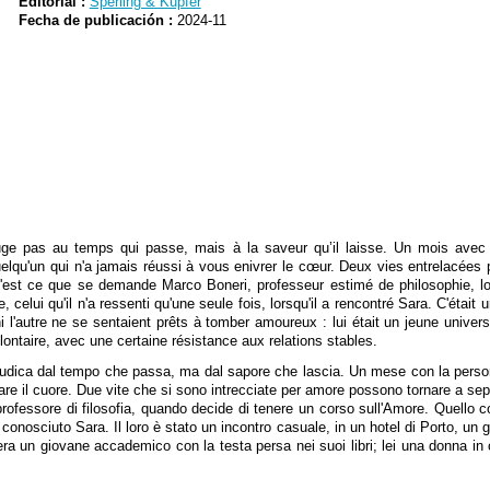
Editorial :
Sperling & Kupfer
Fecha de publicación :
2024-11
uge pas au temps qui passe, mais à la saveur qu’il laisse. Un mois avec
qu'un qui n'a jamais réussi à vous enivrer le cœur. Deux vies entrelacées 
C'est ce que se demande Marco Boneri, professeur estimé de philosophie, lo
 celui qu'il n'a ressenti qu'une seule fois, lorsqu'il a rencontré Sara. C'était 
ni l'autre ne se sentaient prêts à tomber amoureux : lui était un jeune universi
lontaire, avec une certaine résistance aux relations stables.
giudica dal tempo che passa, ma dal sapore che lascia. Un mese con la persona
care il cuore. Due vite che si sono intrecciate per amore possono tornare a se
rofessore di filosofia, quando decide di tenere un corso sull'Amore. Quello c
conosciuto Sara. Il loro è stato un incontro casuale, in un hotel di Porto, u
era un giovane accademico con la testa persa nei suoi libri; lei una donna in c