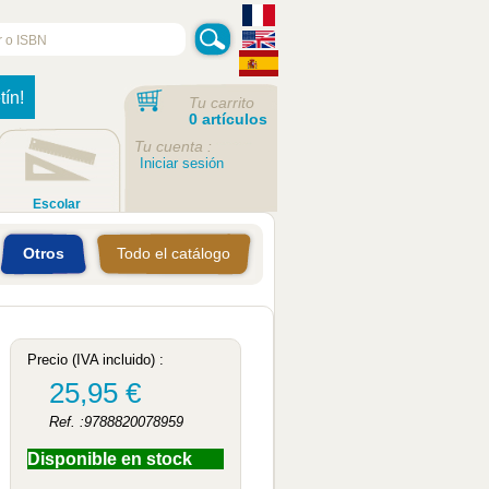
tín!
Tu carrito
0 artículos
Tu cuenta :
Iniciar sesión
Escolar
Otros
Todo el catálogo
Precio (IVA incluido) :
25,95 €
Ref. :9788820078959
Disponible en stock