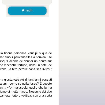
Añadir
 la bonne personne vaut plus que de
par amour peuvent-elles à nouveau se
rsqu'il décide de donner un cours sur
une rencontre fortuite, dans un hôtel de
taire, la tête perdue dans ses livres ;
 giusta vale più di tanti anni passati
pararsi, come se nulla fosse? È questo
on la «A» maiuscola, quello che lui ha
n giorno di metà marzo. Nessuno dei due
arriera, forte e volitiva, con una certa