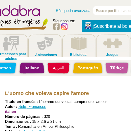
Búsqueda avanzada
Síguenos en:
¡Suscríbete al bole
rmaciones para
Biblioteca
Juegos
Animaciones
adultos
utsch
Italiano
العربية
Português
Türkçe
L'uomo che voleva capire l'amore
Título en francés :
L'homme qui voulait comprendre l'amour
Autor :
Sole, Francesco
italien
Número de páginas :
320
Dimensiones :
15 x 2.6 x 21 cm
Tema :
Roman,Italien,Amour,Philosophie